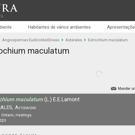
RA
ZA
biente
Habitantes de vários ambientes
Apresentaçõe
Angiospermas Eudicotiledôneas
Asterales
Eutrochium maculatum
rochium maculatum
Mandar u
ochium maculatum
(L.) E.E.Lamont
ALES,
Asteraceae
 Ontario, Hastings.
2023