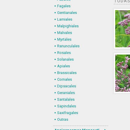
TODAS
Fagales
Gentianales
Lamiales
Malpighiales
Malvales
Myrtales
Ranunculales
Rosales
Solanales
Apiales
Brassicales
Cornales
Dipsacales
Geraniales
Santalales
Sapindales
Saxifragales
Outras