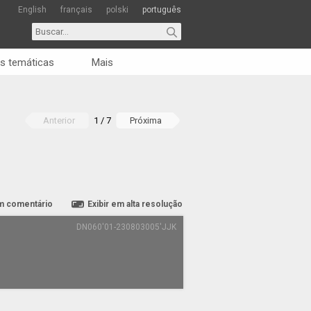
English
français
polski
português
s temáticas
Mais
Anterior
1 / 7
Próxima
m comentário
Exibir em alta resolução
DN060'01-230803005'JJK