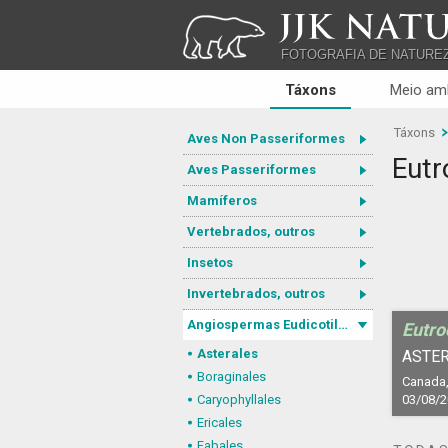
JJK NATU
FOTOGRAFIA DE NATURE
Táxons
Meio am
Táxons
Aves Non Passeriformes
Eut
Aves Passeriformes
Mamíferos
Vertebrados, outros
Insetos
Invertebrados, outros
Angiospermas Eudicotiledôneas
Eutr
Asterales
ASTER
Boraginales
Canada,
Caryophyllales
03/08/
Ericales
Fabales