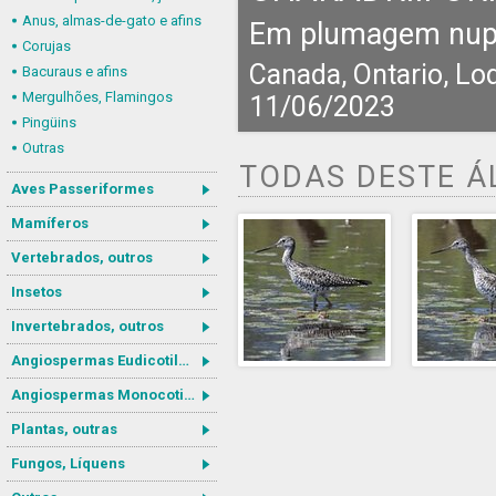
Anus, almas-de-gato e afins
Em plumagem nupc
Corujas
Canada, Ontario, Lo
Bacuraus e afins
Mergulhões, Flamingos
11/06/2023
Pingüins
Outras
TODAS DESTE 
Aves Passeriformes
Mamíferos
Vertebrados, outros
Insetos
Invertebrados, outros
Angiospermas Eudicotiledôneas
Angiospermas Monocotiledôneas
Plantas, outras
Fungos, Líquens