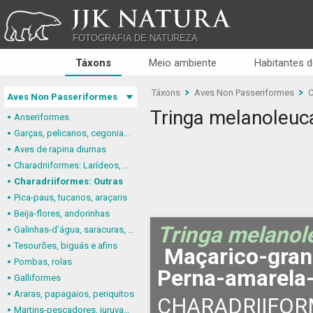
JJK NATURA
FOTOGRAFIA DE NATUREZA
Táxons
Meio ambiente
Habitantes d
Táxons
Aves Non Passeriformes
C
Aves Non Passeriformes
Tringa melanoleuc
Anseriformes
Garças, pelicanos, cegonias e afins
Aves de rapina diurnas
Charadriiformes: Larídeos, mandriões e perdizes-do-mar
Charadriiformes: Outras
Pica-paus, tucanos, araçaris
Beija-flores, andorinhas
Tringa melanol
Galinhas-d'água, saracuras, grous
Tesourões, biguás e afins
Maçarico-gran
Pombas, rolas
Perna-amarela
Galliformes
Araras, papagaios, periquitos
CHARADRIIFOR
Martins-pescadores, juruvas e afins