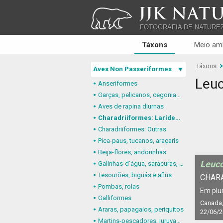
JJK NATU
FOTOGRAFIA DE NATURE
Táxons
Meio am
Táxons
Aves Non Passeriformes
Leuc
Anseriformes
Garças, pelicanos, cegonias e afins
Aves de rapina diurnas
Charadriiformes: Larídeos, mandriões e perdizes-do-mar
Charadriiformes: Outras
Pica-paus, tucanos, araçaris
Beija-flores, andorinhas
Leuco
Galinhas-d'água, saracuras, grous
Tesourões, biguás e afins
CHAR
Pombas, rolas
Em plu
Galliformes
Canada,
Araras, papagaios, periquitos
22/06/
Martins-pescadores, juruvas e afins