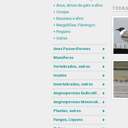
Anus, almas-de-gato e afins
TODAS
Corujas
Bacuraus e afins
Mergulhões, Flamingos
Pingüins
Outras
Aves Passeriformes
Mamíferos
Vertebrados, outros
Insetos
Invertebrados, outros
Angiospermas Eudicotiledôneas
Angiospermas Monocotiledôneas
Plantas, outras
Fungos, Líquens