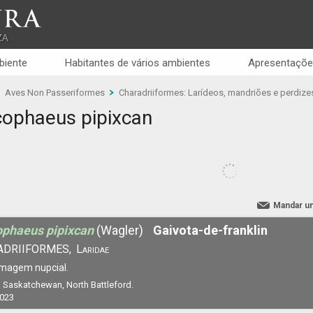
RA
ZA
biente
Habitantes de vários ambientes
Apresentaçõe
Aves Non Passeriformes
Charadriiformes: Larídeos, mandriões e perdiz
ophaeus pipixcan
Mandar u
phaeus pipixcan
(Wagler)
Gaivota-de-franklin
ADRIIFORMES,
Laridae
magem nupcial.
 Saskatchewan, North Battleford.
2023