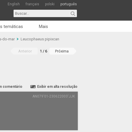
English
français
polski
português
s temáticas
Mais
es-do-mar
Leucophaeus pipixcan
Anterior
1 / 6
Próxima
m comentário
Exibir em alta resolução
AN079'01-230622003'JJK