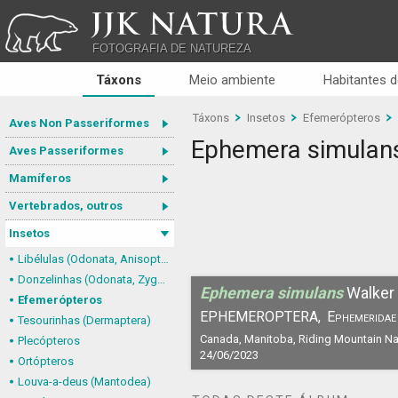
JJK NATURA
FOTOGRAFIA DE NATUREZA
Táxons
Meio ambiente
Habitantes d
Táxons
Insetos
Efemerópteros
Aves Non Passeriformes
Ephemera simulan
Aves Passeriformes
Mamíferos
Vertebrados, outros
Insetos
Libélulas (Odonata, Anisoptera)
Donzelinhas (Odonata, Zygoptera)
Ephemera simulans
Walker
Efemerópteros
EPHEMEROPTERA,
Ephemeridae
Tesourinhas (Dermaptera)
Canada, Manitoba, Riding Mountain Nat
Plecópteros
24/06/2023
Ortópteros
Louva-a-deus (Mantodea)