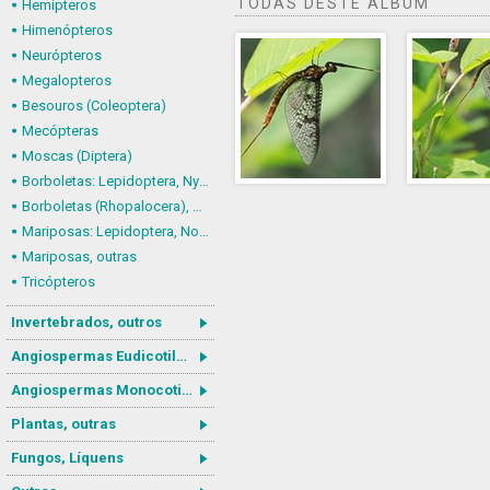
TODAS DESTE ÁLBUM
Hemípteros
Himenópteros
Neurópteros
Megalopteros
Besouros (Coleoptera)
Mecópteras
Moscas (Diptera)
Borboletas: Lepidoptera, Nymphalidae
Borboletas (Rhopalocera), outras
Mariposas: Lepidoptera, Noctuoidea
Mariposas, outras
Tricópteros
Invertebrados, outros
Angiospermas Eudicotiledôneas
Angiospermas Monocotiledôneas
Plantas, outras
Fungos, Líquens