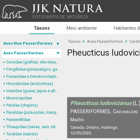
JJK NATURA
FOTOGRAFIA DE NATUREZA
Táxons
Meio ambiente
Habitantes d
Táxons
Aves Passeriformes
Cardin
Aves Non Passeriformes
Pheucticus ludovic
Aves Passeriformes
Corvidae (gralhas, vite-vites, juruviaras e afins)
Fringillidae (pintassilgos, gaturamos e afins)
Furnariidae e Dendrocolaptidae (joães, limpa-folhas, arapaçus e afins)
Hirundinidae (andorinhas)
Icteridae (guaxe, japus e afins)
Muscicapidae
Pheucticus ludovicianus
(L.
Paridae (chapins)
PASSERIFORMES,
Cardinalidae
Parulidae (pula-pulas, mariquitas e afins)
Passerellidae
Macho.
Thraupidae (saíras, saís, tiês, sanhaçus e afins)
Canada, Ontario, Hastings.
12/05/2026
Turdidae (sabiás)