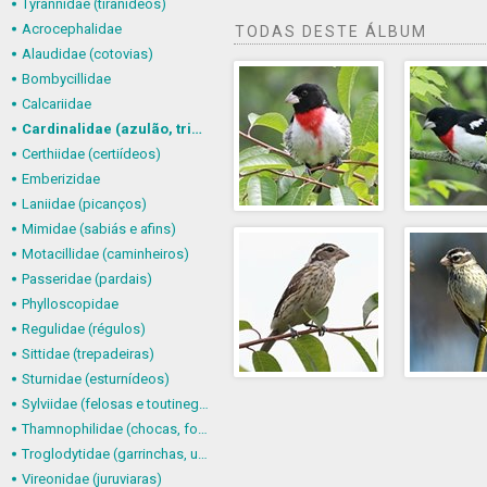
Tyrannidae (tiranídeos)
Acrocephalidae
TODAS DESTE ÁLBUM
Alaudidae (cotovias)
Bombycillidae
Calcariidae
Cardinalidae (azulão, trinca-ferro-verdadeiro e afins)
Certhiidae (certiídeos)
Emberizidae
Laniidae (picanços)
Mimidae (sabiás e afins)
Motacillidae (caminheiros)
Passeridae (pardais)
Phylloscopidae
Regulidae (régulos)
Sittidae (trepadeiras)
Sturnidae (esturnídeos)
Sylviidae (felosas e toutinegras)
Thamnophilidae (chocas, formigueiros, chororós e afins)
Troglodytidae (garrinchas, uirapurus e afins)
Vireonidae (juruviaras)