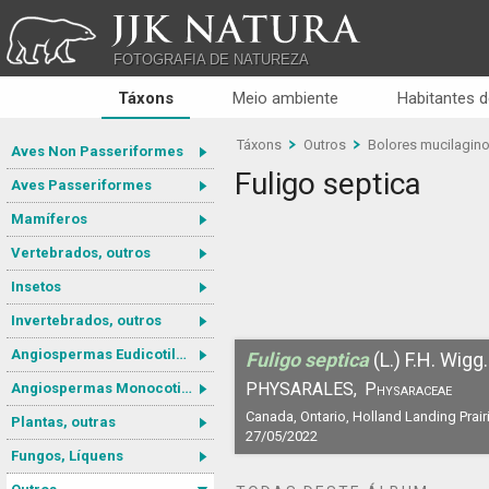
JJK NATURA
FOTOGRAFIA DE NATUREZA
Táxons
Meio ambiente
Habitantes d
Táxons
Outros
Bolores mucilagin
Aves Non Passeriformes
Fuligo septica
Aves Passeriformes
Mamíferos
Vertebrados, outros
Insetos
Invertebrados, outros
Angiospermas Eudicotiledôneas
Fuligo septica
(L.) F.H. Wigg.
PHYSARALES,
Physaraceae
Angiospermas Monocotiledôneas
Canada, Ontario, Holland Landing Prairi
Plantas, outras
27/05/2022
Fungos, Líquens