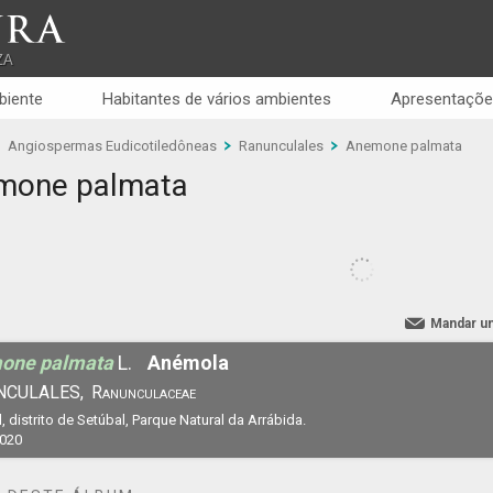
RA
ZA
biente
Habitantes de vários ambientes
Apresentaçõe
Angiospermas Eudicotiledôneas
Ranunculales
Anemone palmata
mone palmata
Mandar u
one palmata
L.
Anémola
NCULALES,
Ranunculaceae
, distrito de Setúbal, Parque Natural da Arrábida.
2020