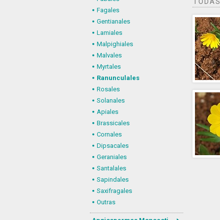
TODAS
Fagales
Gentianales
Lamiales
Malpighiales
Malvales
Myrtales
Ranunculales
Rosales
Solanales
Apiales
Brassicales
Cornales
Dipsacales
Geraniales
Santalales
Sapindales
Saxifragales
Outras