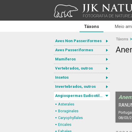
JJK NATU
FOTOGRAFIA DE NATURE
Táxons
Meio am
Táxons
Aves Non Passeriformes
Ane
Aves Passeriformes
Mamíferos
Vertebrados, outros
Insetos
Invertebrados, outros
Angiospermas Eudicotiledôneas
Anem
Asterales
RANU
Boraginales
Portugal
Caryophyllales
08/03/
Ericales
Fabales