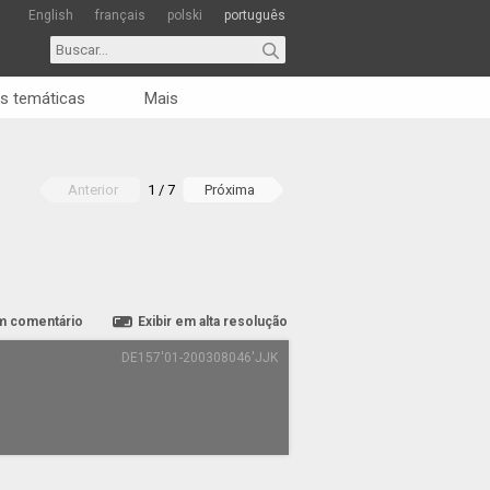
English
français
polski
português
s temáticas
Mais
Anterior
1 / 7
Próxima
m comentário
Exibir em alta resolução
DE157'01-200308046'JJK