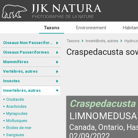
JJK NATURA
PHOTOGRAPHIE DE LA NATURE
Taxons
Environnement
Habitan
Taxons
Invertébrés, autres
Hydroz
Oiseaux Non Passeriformes
Craspedacusta sow
Oiseaux Passeriformes
Mammifères
Vertébrés, autres
Insectes
Invertébrés, autres
Crustacés
Craspedacusta 
Arachnides
LIMNOMEDUSA
Myriapodes
Mollusques
Canada, Ontario, Ha
Étoiles de mer
02/09/2022
Sangsues