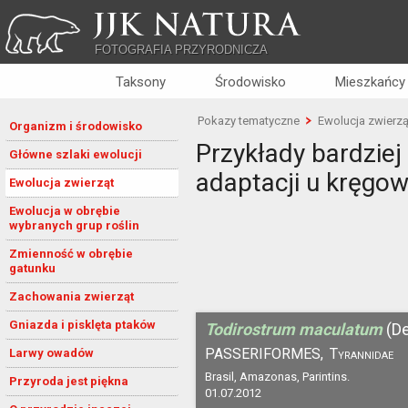
JJK NATURA
FOTOGRAFIA PRZYRODNICZA
Taksony
Środowisko
Mieszkańcy
Pokazy tematyczne
Ewolucja zwierzą
Organizm i środowisko
Przykłady bardzie
Główne szlaki ewolucji
adaptacji u kręgo
Ewolucja zwierząt
Ewolucja w obrębie
wybranych grup roślin
Zmienność w obrębie
gatunku
Zachowania zwierząt
Gniazda i pisklęta ptaków
Todirostrum maculatum
(D
PASSERIFORMES,
Tyrannidae
Larwy owadów
Brasil, Amazonas, Parintins.
Przyroda jest piękna
01.07.2012