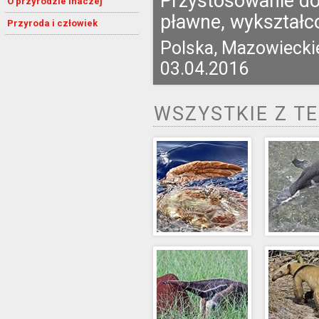
Przystosowanie do 
O przyrodzie inaczej
pławne, wykształc
Przyroda i człowiek
Polska, Mazowiecki
03.04.2016
WSZYSTKIE Z T