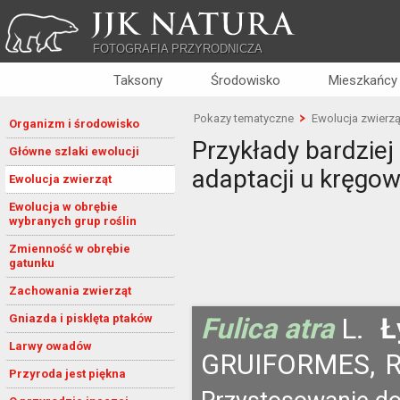
JJK NATURA
FOTOGRAFIA PRZYRODNICZA
Taksony
Środowisko
Mieszkańcy
Pokazy tematyczne
Ewolucja zwierzą
Organizm i środowisko
Przykłady bardzie
Główne szlaki ewolucji
adaptacji u kręgo
Ewolucja zwierząt
Ewolucja w obrębie
wybranych grup roślin
Zmienność w obrębie
gatunku
Zachowania zwierząt
Gniazda i pisklęta ptaków
Fulica atra
L.
Ł
Larwy owadów
GRUIFORMES,
R
Przyroda jest piękna