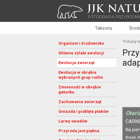
JJK NATU
FOTOGRAFIA PRZYRODNI
Taksony
Środ
Pokazy t
Organizm i środowisko
Przy
Główne szlaki ewolucji
adap
Ewolucja zwierząt
Ewolucja w obrębie
wybranych grup roślin
Zmienność w obrębie
gatunku
Zachowania zwierząt
Gniazda i pisklęta ptaków
Otari
CARNI
Larwy owadów
Na pie
Przyroda jest piękna
Brasil, 