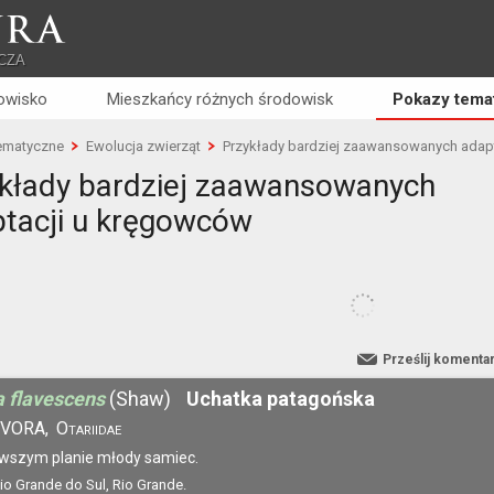
RA
CZA
owisko
Mieszkańcy różnych środowisk
Pokazy tema
ematyczne
Ewolucja zwierząt
Przykłady bardziej zaawansowanych adap
kłady bardziej zaawansowanych
tacji u kręgowców
Prześlij komenta
a flavescens
(Shaw)
Uchatka patagońska
VORA,
Otariidae
rwszym planie młody samiec.
Rio Grande do Sul, Rio Grande.