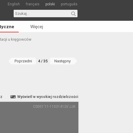
English
français
polski
português
tyczne
Więcej
tacji u kręgowców
Poprzedni
4 / 35
Następny
rz
Wyświetl w wysokiej rozdzielczości
CS001'11-110314126'JJK