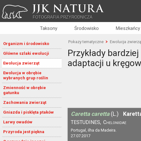
JJK NATURA
FOTOGRAFIA PRZYRODNICZA
Taksony
Środowisko
Mieszkańcy
Pokazy tematyczne
Ewolucja zwierzą
Organizm i środowisko
Przykłady bardzie
Główne szlaki ewolucji
adaptacji u kręgo
Ewolucja zwierząt
Ewolucja w obrębie
wybranych grup roślin
Zmienność w obrębie
gatunku
Zachowania zwierząt
Gniazda i pisklęta ptaków
Caretta caretta
(L.)
Karett
TESTUDINES,
Cheloniidae
Larwy owadów
Portugal, ilha da Madeira.
Przyroda jest piękna
27.07.2017