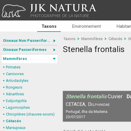
JJK NATURA
PHOTOGRAPHIE DE LA NATURE
Taxons
Environnement
Habitan
Taxons
Mammifères
Cétacés
S
Oiseaux Non Passeriformes
Stenella frontalis
Oiseaux Passeriformes
Mammifères
Primates
Carnivores
Artiodactyles
Rongeurs
Xénarthres
Stenella frontalis
Cuvier
D
Eulipotyphla
CETACEA,
Delphinidae
Lagomorphes
Portugal, ilha da Madeira.
Chiroptères (chauves-souris)
23/07/2017
Cétacés
Marsupiaux