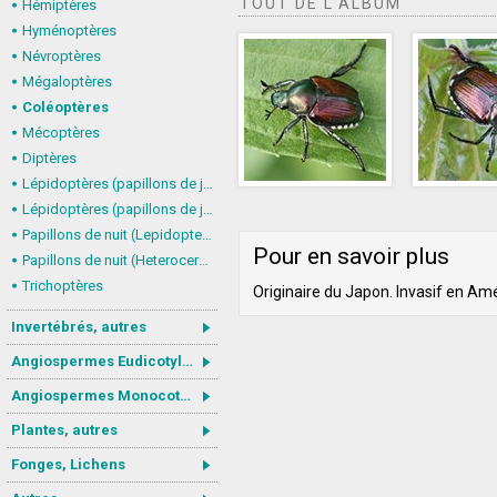
TOUT DE L'ALBUM
Hémiptères
Hyménoptères
Névroptères
Mégaloptères
Coléoptères
Mécoptères
Diptères
Lépidoptères (papillons de jour) : nymphalidés
Lépidoptères (papillons de jour, Rhopalocera), autres
Papillons de nuit (Lepidoptera, Heterocera) : Noctuoidea
Pour en savoir plus
Papillons de nuit (Heterocera), autres
Trichoptères
Originaire du Japon. Invasif en Am
Invertébrés, autres
Angiospermes Eudicotylédones
Angiospermes Monocotylédones
Plantes, autres
Fonges, Lichens