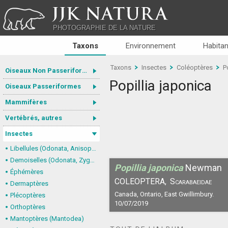
JJK NATURA
PHOTOGRAPHIE DE LA NATURE
Taxons
Environnement
Habitan
Taxons
Insectes
Coléoptères
P
Oiseaux Non Passeriformes
Popillia japonica
Oiseaux Passeriformes
Mammifères
Vertébrés, autres
Insectes
Libellules (Odonata, Anisoptera)
Demoiselles (Odonata, Zygoptera)
Popillia japonica
Newman
Éphémères
COLEOPTERA,
Scarabaeidae
Dermaptères
Canada, Ontario, East Gwillimbury.
Plécoptères
10/07/2019
Orthoptères
Mantoptères (Mantodea)