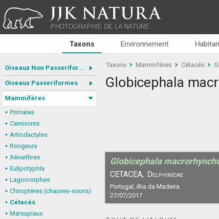
JJK NATURA
PHOTOGRAPHIE DE LA NATURE
Taxons
Environnement
Habitan
Taxons
Mammifères
Cétacés
G
Oiseaux Non Passeriformes
Globicephala mac
Oiseaux Passeriformes
Mammifères
Primates
Carnivores
Artiodactyles
Rongeurs
Xénarthres
Globicephala macrorhynch
Eulipotyphla
CETACEA,
Delphinidae
Lagomorphes
Portugal, ilha da Madeira.
Chiroptères (chauves-souris)
27/07/2017
Cétacés
Marsupiaux