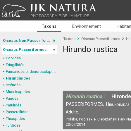
JJK NATURA
PHOTOGRAPHIE DE LA NATURE
Taxons
Environnement
Habitan
Taxons
Oiseaux Passeriformes
Hi
Oiseaux Non Passeriformes
Hirundo rustica
Oiseaux Passeriformes
Corvidés
Fringillidés
Furnariidés et dendrocolaptidés
Hirundinidés
Ictéridés
Muscicapidés
Hirundo rustica
L.
Hironde
Paridés
PASSERIFORMES,
Hirundinidae
Parulidés
Passerellidae
Adulte.
Thraupidés
Polska, Podlaskie, Biebrzański Park N
20/07/2014
Turdidés