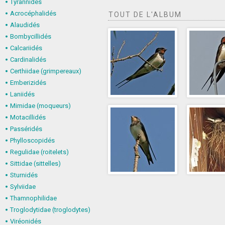
Tyrannidés
Acrocéphalidés
TOUT DE L'ALBUM
Alaudidés
Bombycillidés
Calcariidés
Cardinalidés
Certhiidae (grimpereaux)
Emberizidés
Laniidés
Mimidae (moqueurs)
Motacillidés
Passéridés
Phylloscopidés
Regulidae (roitelets)
Sittidae (sittelles)
Sturnidés
Sylviidae
Thamnophilidae
Troglodytidae (troglodytes)
Viréonidés