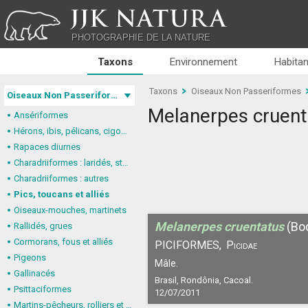
JJK NATURA
PHOTOGRAPHIE DE LA NATURE
Taxons
Environnement
Habitan
Taxons
Oiseaux Non Passeriformes
Oiseaux Non Passeriformes
Melanerpes cruent
Ansériformes
Hérons, ibis, pélicans, cigognes
Rapaces diurnes
Charadriiformes : laridés, stercorariidés, glaréolidés
Charadriiformes : autres
Pics, toucans et alliés
Oiseaux-mouches, martinets
Melanerpes cruentatus
(Bo
Rallidés, grues
Cormorans, fous et alliés
PICIFORMES,
Picidae
Pigeons
Mâle.
Gallinacés
Brasil, Rondônia, Cacoal.
Psittaciformes
12/07/2011
Martins-pêcheurs, rolliers et alliés