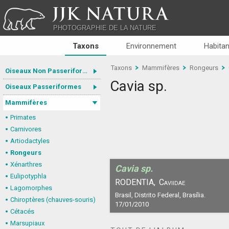
JJK NATURA
PHOTOGRAPHIE DE LA NATURE
Taxons
Environnement
Habitan
Taxons
Mammifères
Rongeurs
Oiseaux Non Passeriformes
Cavia sp.
Oiseaux Passeriformes
Mammifères
Primates
Carnivores
Artiodactyles
Rongeurs
Xénarthres
Cavia sp.
Eulipotyphla
RODENTIA,
Caviidae
Lagomorphes
Brasil, Distrito Federal, Brasília.
Chiroptères (chauves-souris)
17/01/2010
Cétacés
Marsupiaux