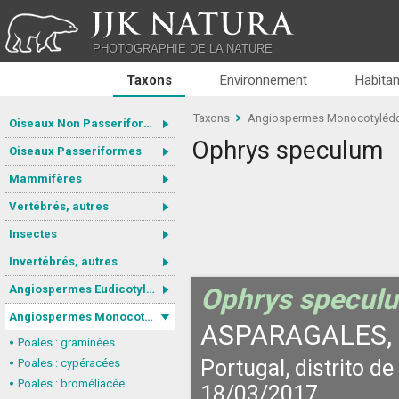
JJK NATURA
PHOTOGRAPHIE DE LA NATURE
Taxons
Environnement
Habitan
Taxons
Angiospermes Monocotyléd
Oiseaux Non Passeriformes
Ophrys speculum
Oiseaux Passeriformes
Mammifères
Vertébrés, autres
Insectes
Invertébrés, autres
Angiospermes Eudicotylédones
Ophrys specul
Angiospermes Monocotylédones
ASPARAGALES,
Poales : graminées
Portugal, distrito de
Poales : cypéracées
Poales : broméliacée
18/03/2017