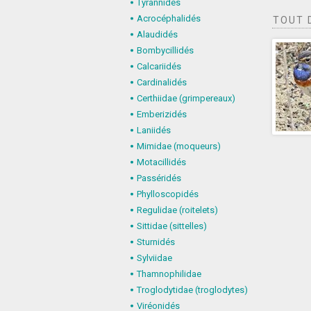
Tyrannidés
Acrocéphalidés
TOUT 
Alaudidés
Bombycillidés
Calcariidés
Cardinalidés
Certhiidae (grimpereaux)
Emberizidés
Laniidés
Mimidae (moqueurs)
Motacillidés
Passéridés
Phylloscopidés
Regulidae (roitelets)
Sittidae (sittelles)
Sturnidés
Sylviidae
Thamnophilidae
Troglodytidae (troglodytes)
Viréonidés