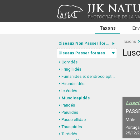
JJK NATU
PHOTOGRAPHIE DE LA N
Taxons
Env
Taxons
Oiseaux Non Passeriformes
Lusc
Oiseaux Passeriformes
Corvidés
Fringillidés
Furnariidés et dendrocolaptidés
Hirundinidés
Ictéridés
Muscicapidés
Lusci
Paridés
PASS
Parulidés
Passerellidae
Mâle.
Thraupidés
Portugal
25/12/
Turdidés