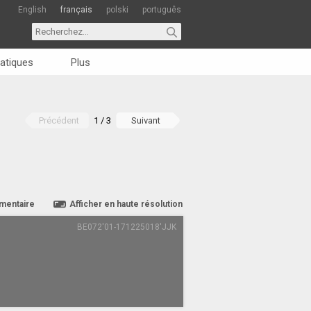
English
français
polski
português
atiques
Plus
Précédent
1 / 3
Suivant
mentaire
Afficher en haute résolution
BE072'01-171225018'JJK