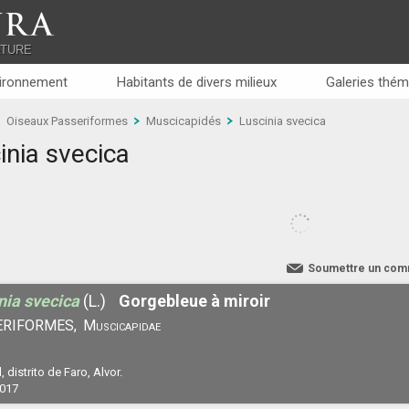
RA
ATURE
ironnement
Habitants de divers milieux
Galeries thém
Oiseaux Passeriformes
Muscicapidés
Luscinia svecica
inia svecica
Soumettre un com
nia svecica
(L.)
Gorgebleue à miroir
ERIFORMES,
Muscicapidae
, distrito de Faro, Alvor.
2017