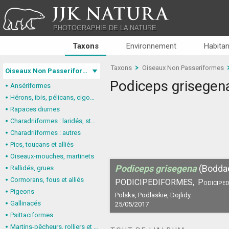
JJK NATURA
PHOTOGRAPHIE DE LA NATURE
Taxons
Environnement
Habitan
Taxons
Oiseaux Non Passeriformes
Oiseaux Non Passeriformes
Podiceps grisegen
Ansériformes
Hérons, ibis, pélicans, cigognes
Rapaces diurnes
Charadriiformes : laridés, stercorariidés, glaréolidés
Charadriiformes : autres
Pics, toucans et alliés
Oiseaux-mouches, martinets
Podiceps grisegena
(Boddae
Rallidés, grues
Cormorans, fous et alliés
PODICIPEDIFORMES,
Podiciped
Pigeons
Polska, Podlaskie, Dojlidy.
Gallinacés
25/05/2017
Psittaciformes
Martins-pêcheurs, rolliers et alliés