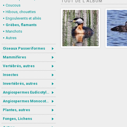
TOUT DE L'ALBUM
Coucous
Hibous, chouettes
Engoulevents et alliés
Grèbes, flamants
Manchots
Autres
Oiseaux Passeriformes
Mammifères
Vertébrés, autres
Insectes
Invertébrés, autres
Angiospermes Eudicotylédones
Angiospermes Monocotylédones
Plantes, autres
Fonges, Lichens