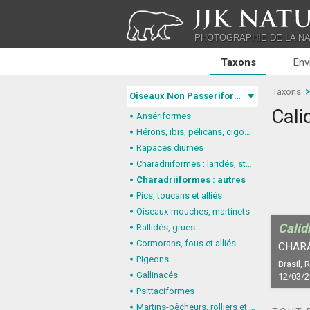
JJK NATU
PHOTOGRAPHIE DE LA N
Taxons
Env
Taxons
Oiseaux Non Passeriformes
Calid
Ansériformes
Hérons, ibis, pélicans, cigognes
Rapaces diurnes
Charadriiformes : laridés, stercorariidés, glaréolidés
Charadriiformes : autres
Pics, toucans et alliés
Oiseaux-mouches, martinets
Calidr
Rallidés, grues
Cormorans, fous et alliés
CHAR
Pigeons
Brasil,
Gallinacés
12/03/
Psittaciformes
Martins-pêcheurs, rolliers et alliés