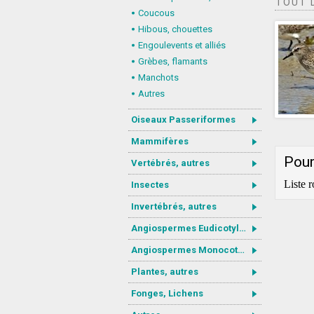
TOUT 
Coucous
Hibous, chouettes
Engoulevents et alliés
Grèbes, flamants
Manchots
Autres
Oiseaux Passeriformes
Mammifères
Pour
Vertébrés, autres
Liste 
Insectes
Invertébrés, autres
Angiospermes Eudicotylédones
Angiospermes Monocotylédones
Plantes, autres
Fonges, Lichens