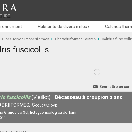
RA
ATURE
ironnement
Habitants de divers milieux
Galeries thém
Oiseaux Non Passeriformes
Charadriiformes : autres
Calidris fuscicolli
ris fuscicollis
Soumettre un com
is fuscicollis
(Vieillot)
Bécasseau à croupion blanc
ADRIIFORMES,
Scolopacidae
 Rio Grande do Sul, Estação Ecológica do Taim.
2011