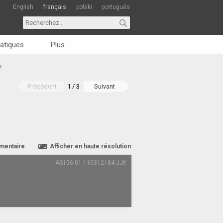
English
français
polski
português
atiques
Plus
s
Précédent
1 / 3
Suivant
mentaire
Afficher en haute résolution
AS156'01-110312184'JJK