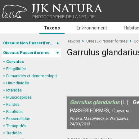
JJK NATURA
PHOTOGRAPHIE DE LA NATURE
Taxons
Environnement
Habitan
Taxons
Oiseaux Passeriformes
Co
Oiseaux Non Passeriformes
Garrulus glandariu
Oiseaux Passeriformes
Corvidés
Fringillidés
Furnariidés et dendrocolaptidés
Hirundinidés
Ictéridés
Muscicapidés
Garrulus glandarius
(L.)
Ge
Paridés
PASSERIFORMES,
Corvidae
Parulidés
Polska, Mazowieckie, Warszawa.
Passerellidae
24/03/2013
Thraupidés
Turdidés