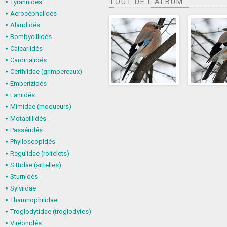
TOUT DE L'ALBUM
Tyrannidés
Acrocéphalidés
Alaudidés
Bombycillidés
Calcariidés
Cardinalidés
Certhiidae (grimpereaux)
Emberizidés
Laniidés
Mimidae (moqueurs)
Motacillidés
Passéridés
Phylloscopidés
Regulidae (roitelets)
Sittidae (sittelles)
Sturnidés
Sylviidae
Thamnophilidae
Troglodytidae (troglodytes)
Viréonidés