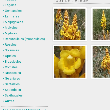
TOUT DE L'ALBUM
Fagales
Gentianales
Lamiales
Malpighiales
Malvales
Myrtales
Ranunculales (renonculales)
Rosales
Solanales
Apiales
Brassicales
Cornales
Dipsacales
Geraniales
Santalales
Sapindales
Saxifragales
Autres