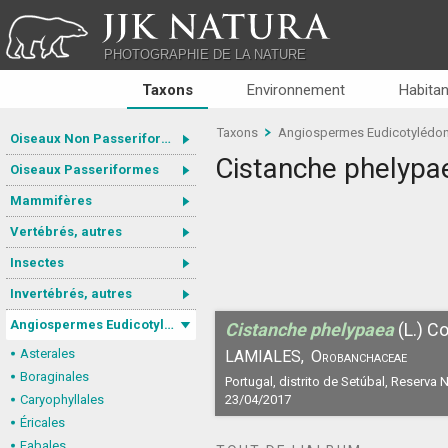
JJK NATURA
PHOTOGRAPHIE DE LA NATURE
Taxons
Environnement
Habitan
Taxons
Angiospermes Eudicotylédo
Oiseaux Non Passeriformes
Cistanche phelypa
Oiseaux Passeriformes
Mammifères
Vertébrés, autres
Insectes
Invertébrés, autres
Angiospermes Eudicotylédones
Cistanche phelypaea
(L.) Co
Asterales
LAMIALES,
Orobanchaceae
Boraginales
Portugal, distrito de Setúbal, Reserva 
Caryophyllales
23/04/2017
Éricales
Fabales