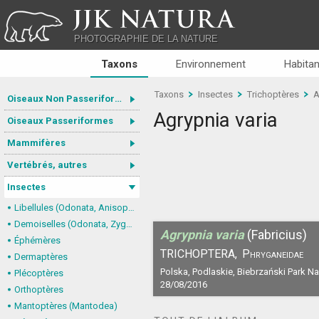
JJK NATURA
PHOTOGRAPHIE DE LA NATURE
Taxons
Environnement
Habitan
Taxons
Insectes
Trichoptères
A
Oiseaux Non Passeriformes
Agrypnia varia
Oiseaux Passeriformes
Mammifères
Vertébrés, autres
Insectes
Libellules (Odonata, Anisoptera)
Demoiselles (Odonata, Zygoptera)
Agrypnia varia
(Fabricius)
Éphémères
TRICHOPTERA,
Phryganeidae
Dermaptères
Polska, Podlaskie, Biebrzański Park N
Plécoptères
28/08/2016
Orthoptères
Mantoptères (Mantodea)