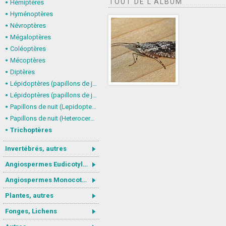
TOUT DE L'ALBUM
Hémiptères
Hyménoptères
Névroptères
Mégaloptères
Coléoptères
Mécoptères
Diptères
Lépidoptères (papillons de jour) : nymphalidés
Lépidoptères (papillons de jour, Rhopalocera), autres
Papillons de nuit (Lepidoptera, Heterocera) : Noctuoidea
Papillons de nuit (Heterocera), autres
Trichoptères
Invertébrés, autres
Angiospermes Eudicotylédones
Angiospermes Monocotylédones
Plantes, autres
Fonges, Lichens