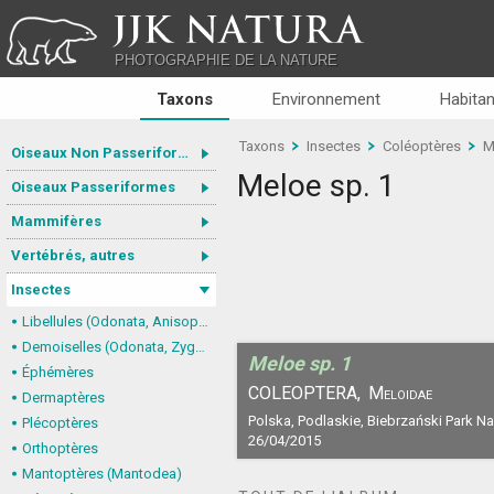
JJK NATURA
PHOTOGRAPHIE DE LA NATURE
Taxons
Environnement
Habitan
Taxons
Insectes
Coléoptères
M
Oiseaux Non Passeriformes
Meloe sp. 1
Oiseaux Passeriformes
Mammifères
Vertébrés, autres
Insectes
Libellules (Odonata, Anisoptera)
Demoiselles (Odonata, Zygoptera)
Meloe sp. 1
Éphémères
COLEOPTERA,
Meloidae
Dermaptères
Polska, Podlaskie, Biebrzański Park N
Plécoptères
26/04/2015
Orthoptères
Mantoptères (Mantodea)