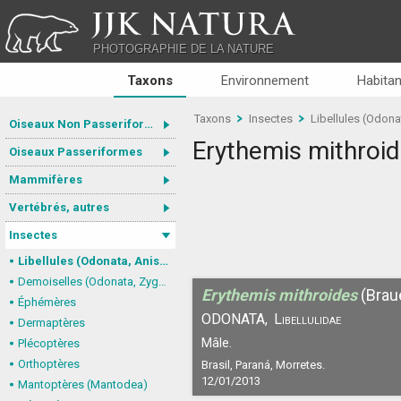
JJK NATURA
PHOTOGRAPHIE DE LA NATURE
Taxons
Environnement
Habitan
Taxons
Insectes
Libellules (Odona
Oiseaux Non Passeriformes
Erythemis mithroi
Oiseaux Passeriformes
Mammifères
Vertébrés, autres
Insectes
Libellules (Odonata, Anisoptera)
Demoiselles (Odonata, Zygoptera)
Erythemis mithroides
(Brau
Éphémères
ODONATA,
Libellulidae
Dermaptères
Mâle.
Plécoptères
Orthoptères
Brasil, Paraná, Morretes.
12/01/2013
Mantoptères (Mantodea)