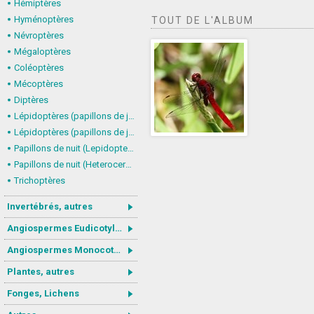
Hémiptères
Hyménoptères
TOUT DE L'ALBUM
Névroptères
Mégaloptères
Coléoptères
Mécoptères
Diptères
Lépidoptères (papillons de jour) : nymphalidés
Lépidoptères (papillons de jour, Rhopalocera), autres
Papillons de nuit (Lepidoptera, Heterocera) : Noctuoidea
Papillons de nuit (Heterocera), autres
Trichoptères
Invertébrés, autres
Angiospermes Eudicotylédones
Angiospermes Monocotylédones
Plantes, autres
Fonges, Lichens