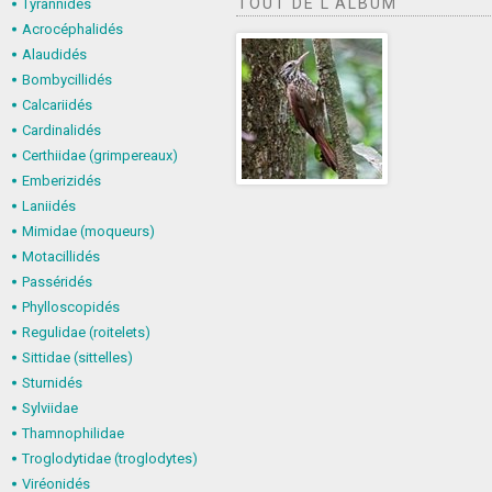
TOUT DE L'ALBUM
Tyrannidés
Acrocéphalidés
Alaudidés
Bombycillidés
Calcariidés
Cardinalidés
Certhiidae (grimpereaux)
Emberizidés
Laniidés
Mimidae (moqueurs)
Motacillidés
Passéridés
Phylloscopidés
Regulidae (roitelets)
Sittidae (sittelles)
Sturnidés
Sylviidae
Thamnophilidae
Troglodytidae (troglodytes)
Viréonidés