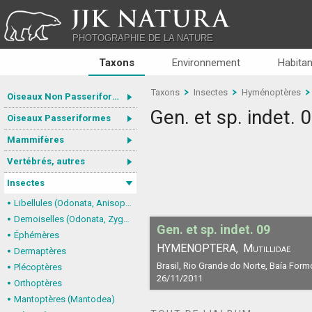
JJK NATURA
PHOTOGRAPHIE DE LA NATURE
Taxons
Environnement
Habitan
Taxons
Insectes
Hyménoptères
Oiseaux Non Passeriformes
Gen. et sp. indet. 
Oiseaux Passeriformes
Mammifères
Vertébrés, autres
Insectes
Libellules (Odonata, Anisoptera)
Demoiselles (Odonata, Zygoptera)
Gen. et sp. indet. 09
Éphémères
HYMENOPTERA,
Mutillidae
Dermaptères
Brasil, Rio Grande do Norte, Baía Form
Plécoptères
26/11/2011
Orthoptères
Mantoptères (Mantodea)