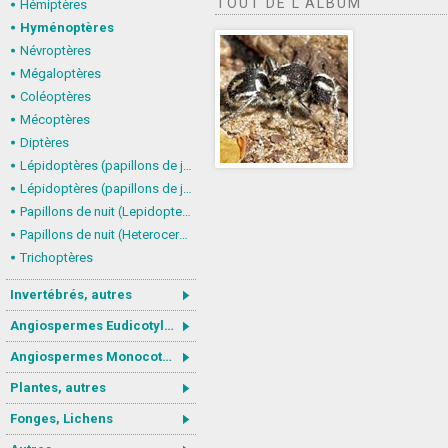
TOUT DE L'ALBUM
Hémiptères
Hyménoptères
Névroptères
Mégaloptères
Coléoptères
Mécoptères
Diptères
Lépidoptères (papillons de jour) : nymphalidés
Lépidoptères (papillons de jour, Rhopalocera), autres
Papillons de nuit (Lepidoptera, Heterocera) : Noctuoidea
Papillons de nuit (Heterocera), autres
Trichoptères
Invertébrés, autres
Angiospermes Eudicotylédones
Angiospermes Monocotylédones
Plantes, autres
Fonges, Lichens