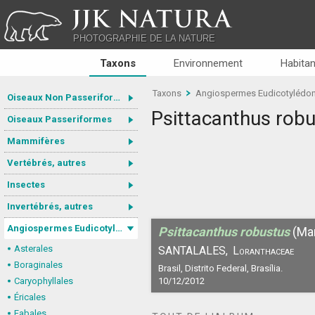
JJK NATURA
PHOTOGRAPHIE DE LA NATURE
Taxons
Environnement
Habitan
Taxons
Angiospermes Eudicotylédo
Oiseaux Non Passeriformes
Psittacanthus rob
Oiseaux Passeriformes
Mammifères
Vertébrés, autres
Insectes
Invertébrés, autres
Angiospermes Eudicotylédones
Psittacanthus robustus
(Mar
Asterales
SANTALALES,
Loranthaceae
Boraginales
Brasil, Distrito Federal, Brasília.
Caryophyllales
10/12/2012
Éricales
Fabales