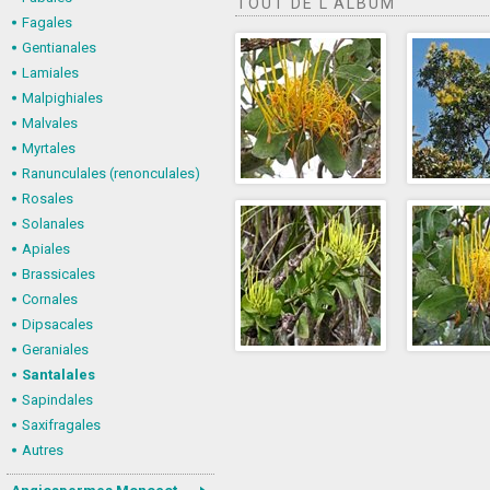
TOUT DE L'ALBUM
Fagales
Gentianales
Lamiales
Malpighiales
Malvales
Myrtales
Ranunculales (renonculales)
Rosales
Solanales
Apiales
Brassicales
Cornales
Dipsacales
Geraniales
Santalales
Sapindales
Saxifragales
Autres