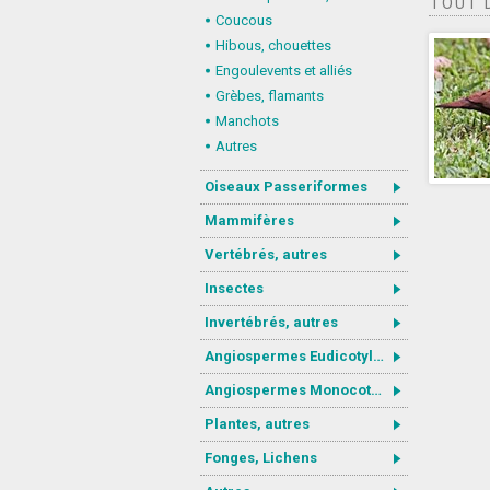
TOUT 
Coucous
Hibous, chouettes
Engoulevents et alliés
Grèbes, flamants
Manchots
Autres
Oiseaux Passeriformes
Mammifères
Vertébrés, autres
Insectes
Invertébrés, autres
Angiospermes Eudicotylédones
Angiospermes Monocotylédones
Plantes, autres
Fonges, Lichens