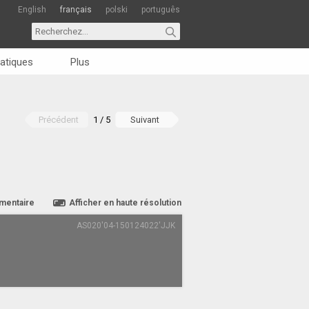
English
français
polski
português
atiques
Plus
Précédent
1 / 5
Suivant
mentaire
Afficher en haute résolution
AS020'04-150124022'JJK