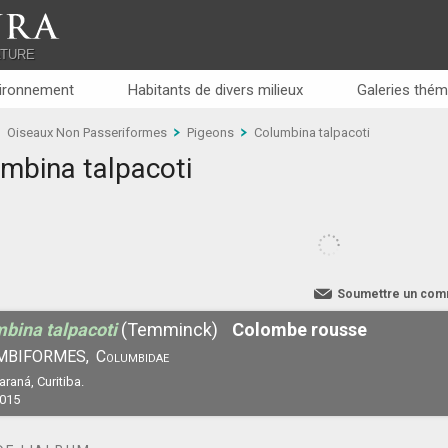
RA
ATURE
ironnement
Habitants de divers milieux
Galeries thém
Oiseaux Non Passeriformes
Pigeons
Columbina talpacoti
mbina talpacoti
Soumettre un com
bina talpacoti
(Temminck)
Colombe rousse
MBIFORMES,
Columbidae
Paraná, Curitiba.
2015