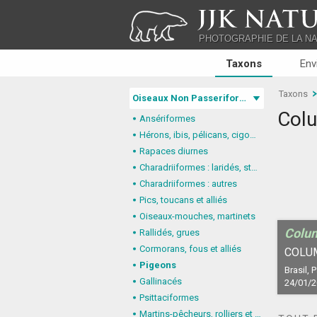
JJK NATU
PHOTOGRAPHIE DE LA N
Taxons
Env
Taxons
Oiseaux Non Passeriformes
Colu
Ansériformes
Hérons, ibis, pélicans, cigognes
Rapaces diurnes
Charadriiformes : laridés, stercorariidés, glaréolidés
Charadriiformes : autres
Pics, toucans et alliés
Oiseaux-mouches, martinets
Colum
Rallidés, grues
Cormorans, fous et alliés
COLU
Pigeons
Brasil, 
Gallinacés
24/01/
Psittaciformes
Martins-pêcheurs, rolliers et alliés