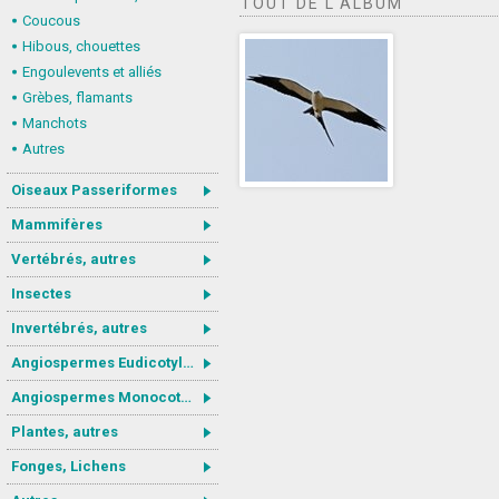
TOUT DE L'ALBUM
Coucous
Hibous, chouettes
Engoulevents et alliés
Grèbes, flamants
Manchots
Autres
Oiseaux Passeriformes
Mammifères
Vertébrés, autres
Insectes
Invertébrés, autres
Angiospermes Eudicotylédones
Angiospermes Monocotylédones
Plantes, autres
Fonges, Lichens