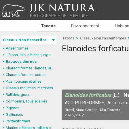
JJK NATURA
PHOTOGRAPHIE DE LA NATURE
Taxons
Environnement
Habitan
Taxons
Oiseaux Non Passeriformes
Oiseaux Non Passeriformes
Elanoides forficat
Ansériformes
Hérons, ibis, pélicans, cigognes
Rapaces diurnes
Charadriiformes : laridés, stercorariidés, glaréolidés
Charadriiformes : autres
Pics, toucans et alliés
Oiseaux-mouches, martinets
Elanoides forficatus
(L.)
Na
Rallidés, grues
Cormorans, fous et alliés
ACCIPITRIFORMES,
Accipitrida
Pigeons
Brasil, Mato Grosso, Alta Floresta.
Gallinacés
23/09/2012
Psittaciformes
Martins-pêcheurs, rolliers et alliés