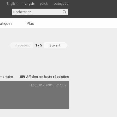
English
français
polski
português
atiques
Plus
Précédent
1 / 5
Suivant
mentaire
Afficher en haute résolution
FE003'01-090815001'JJK