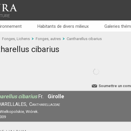
RA
ATURE
ironnement
Habitants de divers milieux
Galeries thém
Fonges, Lichens
Fonges, autres
Cantharellus cibarius
harellus cibarius
Soumettre un com
arellus cibarius
Fr.
Girolle
HARELLALES,
Cantharellaceae
 Wielkopolskie, Wiórek.
2009