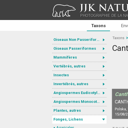
JJK NATU
PHOTOGRAPHIE DE LA N
Taxons
Env
Taxons
Oiseaux Non Passeriformes
Cant
Oiseaux Passeriformes
Mammifères
Vertébrés, autres
Insectes
Invertébrés, autres
Angiospermes Eudicotylédones
Canth
CANT
Angiospermes Monocotylédones
Polska,
Plantes, autres
15/08/
Fonges, Lichens
Agaricales