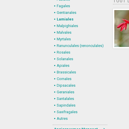
TOUT 
Fagales
Gentianales
Lamiales
Malpighiales
Malvales
Myrtales
Ranunculales (renonculales)
Rosales
Solanales
Apiales
Brassicales
Cornales
Dipsacales
Geraniales
Santalales
Sapindales
Saxifragales
Autres