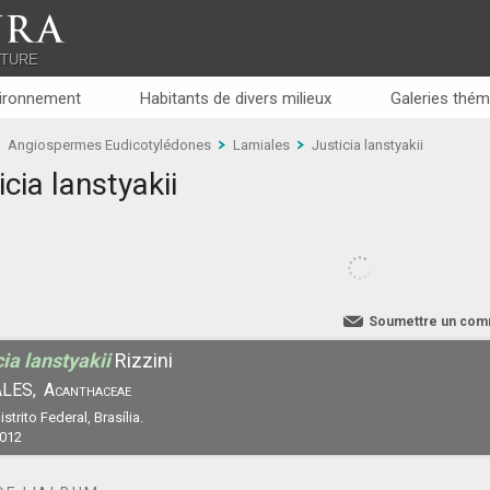
RA
ATURE
ironnement
Habitants de divers milieux
Galeries thém
Angiospermes Eudicotylédones
Lamiales
Justicia lanstyakii
icia lanstyakii
Soumettre un com
cia lanstyakii
Rizzini
LES,
Acanthaceae
istrito Federal, Brasília.
2012