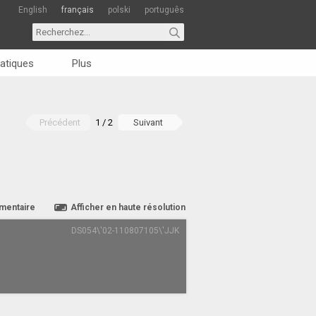
English
français
polski
português
atiques
Plus
Précédent
1 / 2
Suivant
mentaire
Afficher en haute résolution
DS054\'02-110807105\'JJK