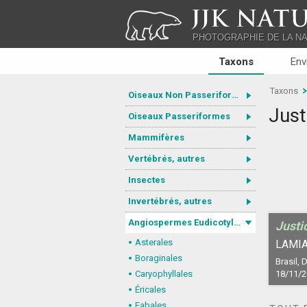
JJK NATU
PHOTOGRAPHIE DE LA N
Taxons
Env
Taxons
Oiseaux Non Passeriformes
Just
Oiseaux Passeriformes
Mammifères
Vertébrés, autres
Insectes
Invertébrés, autres
Angiospermes Eudicotylédones
Justi
Asterales
LAMIA
Boraginales
Brasil, D
Caryophyllales
18/11/
Éricales
Fabales