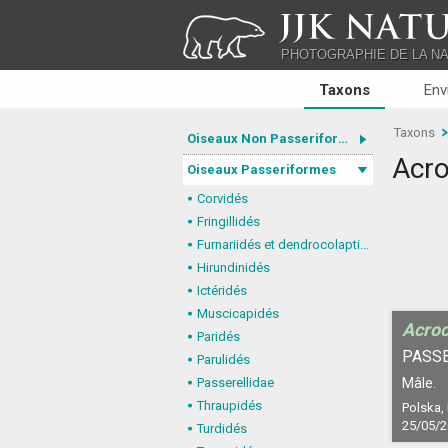
JJK NATU
PHOTOGRAPHIE DE LA N
Taxons
Env
Taxons
Oiseaux Non Passeriformes
Acr
Oiseaux Passeriformes
Corvidés
Fringillidés
Furnariidés et dendrocolaptidés
Hirundinidés
Ictéridés
Muscicapidés
Acro
Paridés
PASS
Parulidés
Passerellidae
Mâle.
Thraupidés
Polska,
25/05/
Turdidés