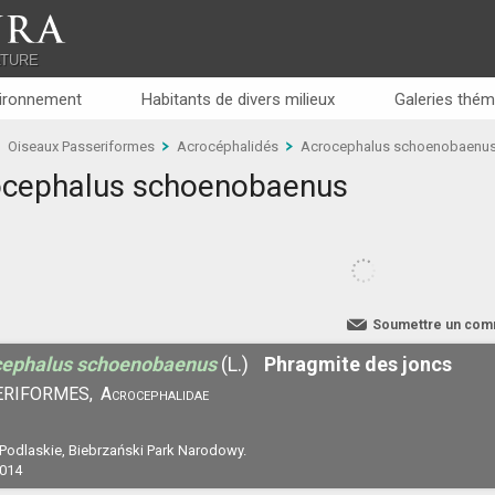
RA
ATURE
ironnement
Habitants de divers milieux
Galeries thém
Oiseaux Passeriformes
Acrocéphalidés
Acrocephalus schoenobaenu
ocephalus schoenobaenus
Soumettre un com
cephalus schoenobaenus
(L.)
Phragmite des joncs
ERIFORMES,
Acrocephalidae
 Podlaskie, Biebrzański Park Narodowy.
2014