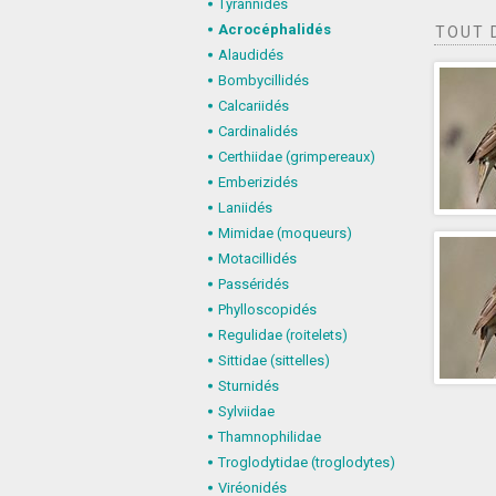
Tyrannidés
Acrocéphalidés
TOUT 
Alaudidés
Bombycillidés
Calcariidés
Cardinalidés
Certhiidae (grimpereaux)
Emberizidés
Laniidés
Mimidae (moqueurs)
Motacillidés
Passéridés
Phylloscopidés
Regulidae (roitelets)
Sittidae (sittelles)
Sturnidés
Sylviidae
Thamnophilidae
Troglodytidae (troglodytes)
Viréonidés