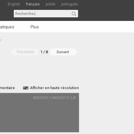
English
français
polski
português
atiques
Plus
s
Précédent
1 / 8
Suivant
mentaire
Afficher en haute résolution
BE034'01-140525019'JJK