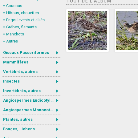
TOUT DE L'ALBUM
Coucous
Hibous, chouettes
Engoulevents et alliés
Grèbes, flamants
Manchots
Autres
Oiseaux Passeriformes
Mammifères
Vertébrés, autres
Insectes
Invertébrés, autres
Angiospermes Eudicotylédones
Angiospermes Monocotylédones
Plantes, autres
Fonges, Lichens