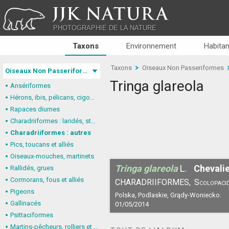
JJK NATURA
PHOTOGRAPHIE DE LA NATURE
Taxons
Environnement
Habitan
Taxons
Oiseaux Non Passeriformes
Oiseaux Non Passeriformes
Tringa glareola
Ansériformes
Hérons, ibis, pélicans, cigognes
Rapaces diurnes
Charadriiformes : laridés, stercorariidés, glaréolidés
Charadriiformes : autres
Pics, toucans et alliés
Oiseaux-mouches, martinets
Tringa glareola
L.
Chevalie
Rallidés, grues
Cormorans, fous et alliés
CHARADRIIFORMES,
Scolopaci
Pigeons
Polska, Podlaskie, Grądy-Woniecko.
Gallinacés
01/05/2014
Psittaciformes
Martins-pêcheurs, rolliers et alliés