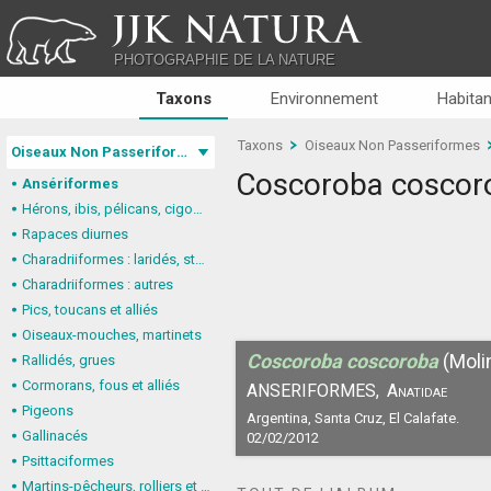
JJK NATURA
PHOTOGRAPHIE DE LA NATURE
Taxons
Environnement
Habitan
Taxons
Oiseaux Non Passeriformes
Oiseaux Non Passeriformes
Coscoroba coscor
Ansériformes
Hérons, ibis, pélicans, cigognes
Rapaces diurnes
Charadriiformes : laridés, stercorariidés, glaréolidés
Charadriiformes : autres
Pics, toucans et alliés
Oiseaux-mouches, martinets
Coscoroba coscoroba
(Moli
Rallidés, grues
Cormorans, fous et alliés
ANSERIFORMES,
Anatidae
Pigeons
Argentina, Santa Cruz, El Calafate.
Gallinacés
02/02/2012
Psittaciformes
Martins-pêcheurs, rolliers et alliés