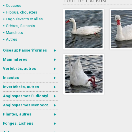
TOUT DE L'ALBUM
Coucous
Hibous, chouettes
Engoulevents et alliés
Grèbes, flamants
Manchots
Autres
Oiseaux Passeriformes
Mammifères
Vertébrés, autres
Insectes
Invertébrés, autres
Angiospermes Eudicotylédones
Angiospermes Monocotylédones
Plantes, autres
Fonges, Lichens