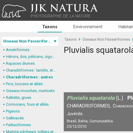
JJK NATURA
PHOTOGRAPHIE DE LA NATURE
Taxons
Environnement
Habitan
Taxons
Oiseaux Non Passeriformes
Oiseaux Non Passeriformes
Pluvialis squatarol
Ansériformes
Hérons, ibis, pélicans, cigognes
Rapaces diurnes
Charadriiformes : laridés, stercorariidés, glaréolidés
Charadriiformes : autres
Pics, toucans et alliés
Oiseaux-mouches, martinets
Pluvialis squatarola
(L.)
Pl
Rallidés, grues
Cormorans, fous et alliés
CHARADRIIFORMES,
Charadriid
Pigeons
Juvénile.
Gallinacés
Brasil, Bahia, Cumuruxatiba.
Psittaciformes
25/12/2010
Martins-pêcheurs, rolliers et alliés