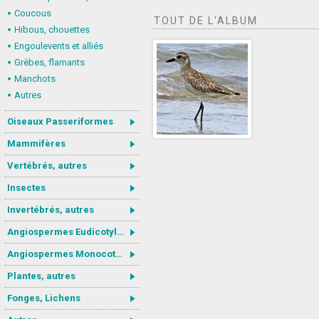
Coucous
TOUT DE L'ALBUM
Hibous, chouettes
Engoulevents et alliés
Grèbes, flamants
Manchots
Autres
Oiseaux Passeriformes
Mammifères
Vertébrés, autres
Insectes
Invertébrés, autres
Angiospermes Eudicotylédones
Angiospermes Monocotylédones
Plantes, autres
Fonges, Lichens