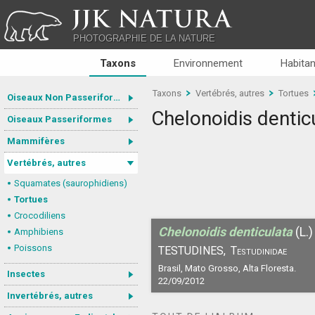
JJK NATURA
PHOTOGRAPHIE DE LA NATURE
Taxons
Environnement
Habitan
Taxons
Vertébrés, autres
Tortues
Oiseaux Non Passeriformes
Chelonoidis dentic
Oiseaux Passeriformes
Mammifères
Vertébrés, autres
Squamates (saurophidiens)
Tortues
Crocodiliens
Chelonoidis denticulata
(L.)
Amphibiens
Poissons
TESTUDINES,
Testudinidae
Brasil, Mato Grosso, Alta Floresta.
Insectes
22/09/2012
Invertébrés, autres