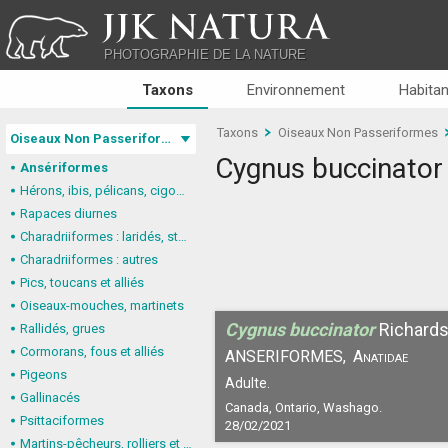
JJK NATURA
PHOTOGRAPHIE DE LA NATURE
Taxons
Environnement
Habitan
Taxons
Oiseaux Non Passeriformes
Oiseaux Non Passeriformes
Cygnus buccinator
Ansériformes
Hérons, ibis, pélicans, cigognes
Rapaces diurnes
Charadriiformes : laridés, stercorariidés, glaréolidés
Charadriiformes : autres
Pics, toucans et alliés
Oiseaux-mouches, martinets
Cygnus buccinator
Richard
Rallidés, grues
Cormorans, fous et alliés
ANSERIFORMES,
Anatidae
Pigeons
Adulte.
Gallinacés
Canada, Ontario, Washago.
Psittaciformes
28/02/2021
Martins-pêcheurs, rolliers et alliés