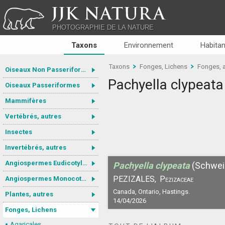
JJK NATURA
PHOTOGRAPHIE DE LA NATURE
Taxons
Environnement
Habitan
Taxons
Fonges, Lichens
Fonges, 
Oiseaux Non Passeriformes
Pachyella clypeata
Oiseaux Passeriformes
Mammifères
Vertébrés, autres
Insectes
Invertébrés, autres
Angiospermes Eudicotylédones
Pachyella clypeata
(Schwein
PEZIZALES,
Pezizaceae
Angiospermes Monocotylédones
Canada, Ontario, Hastings.
Plantes, autres
14/04/2026
Fonges, Lichens
Agaricales