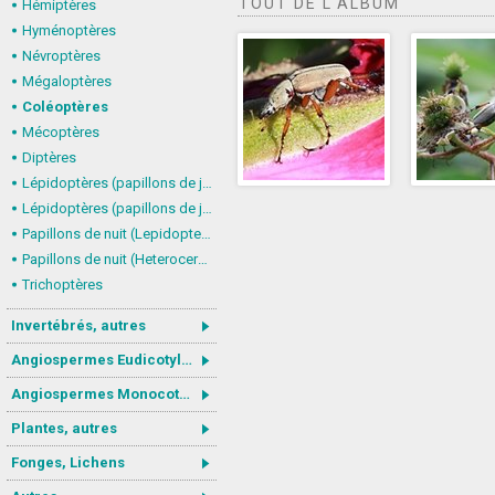
TOUT DE L'ALBUM
Hémiptères
Hyménoptères
Névroptères
Mégaloptères
Coléoptères
Mécoptères
Diptères
Lépidoptères (papillons de jour) : nymphalidés
Lépidoptères (papillons de jour, Rhopalocera), autres
Papillons de nuit (Lepidoptera, Heterocera) : Noctuoidea
Papillons de nuit (Heterocera), autres
Trichoptères
Invertébrés, autres
Angiospermes Eudicotylédones
Angiospermes Monocotylédones
Plantes, autres
Fonges, Lichens