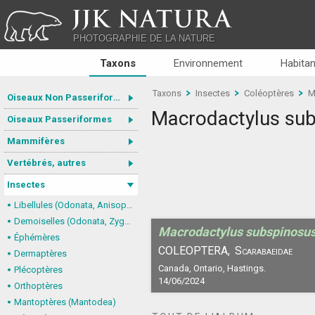
JJK NATURA
PHOTOGRAPHIE DE LA NATURE
Taxons
Environnement
Habitan
Taxons
Insectes
Coléoptères
M
Oiseaux Non Passeriformes
Macrodactylus su
Oiseaux Passeriformes
Mammifères
Vertébrés, autres
Insectes
Libellules (Odonata, Anisoptera)
Demoiselles (Odonata, Zygoptera)
Macrodactylus subspinosu
Éphémères
COLEOPTERA,
Scarabaeidae
Dermaptères
Canada, Ontario, Hastings.
Plécoptères
14/06/2024
Orthoptères
Mantoptères (Mantodea)