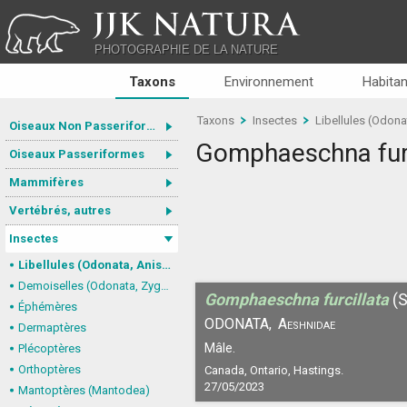
JJK NATURA
PHOTOGRAPHIE DE LA NATURE
Taxons
Environnement
Habitan
Taxons
Insectes
Libellules (Odona
Oiseaux Non Passeriformes
Gomphaeschna furc
Oiseaux Passeriformes
Mammifères
Vertébrés, autres
Insectes
Libellules (Odonata, Anisoptera)
Demoiselles (Odonata, Zygoptera)
Gomphaeschna furcillata
(
Éphémères
ODONATA,
Aeshnidae
Dermaptères
Mâle.
Plécoptères
Orthoptères
Canada, Ontario, Hastings.
27/05/2023
Mantoptères (Mantodea)