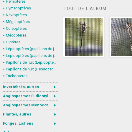
Hémiptères
Hyménoptères
TOUT DE L'ALBUM
Névroptères
Mégaloptères
Coléoptères
Mécoptères
Diptères
Lépidoptères (papillons de jour) : nymphalidés
Lépidoptères (papillons de jour, Rhopalocera), autres
Papillons de nuit (Lepidoptera, Heterocera) : Noctuoidea
Papillons de nuit (Heterocera), autres
Trichoptères
Invertébrés, autres
Angiospermes Eudicotylédones
Angiospermes Monocotylédones
Plantes, autres
Fonges, Lichens