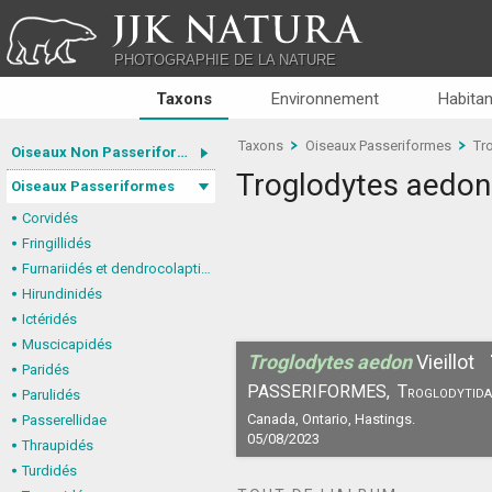
JJK NATURA
PHOTOGRAPHIE DE LA NATURE
Taxons
Environnement
Habitan
Taxons
Oiseaux Passeriformes
Tr
Oiseaux Non Passeriformes
Troglodytes aedon
Oiseaux Passeriformes
Corvidés
Fringillidés
Furnariidés et dendrocolaptidés
Hirundinidés
Ictéridés
Muscicapidés
Troglodytes aedon
Vieillot
Paridés
PASSERIFORMES,
Troglodytida
Parulidés
Canada, Ontario, Hastings.
Passerellidae
05/08/2023
Thraupidés
Turdidés