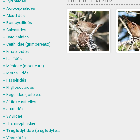
TOUT DE L'ALBUM
Tyrannidés
Acrocéphalidés
Alaudidés
Bombycillidés
Calcariidés
Cardinalidés
Certhiidae (grimpereaux)
Emberizidés
Laniidés
Mimidae (moqueurs)
Motacillidés
Passéridés
Phylloscopidés
Regulidae (roitelets)
Sittidae (sittelles)
Sturnidés
Sylviidae
Thamnophilidae
Troglodytidae (troglodytes)
Viréonidés