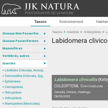
JJK NATURA
PHOTOGRAPHIE DE LA NATURE
Taxons
Environnement
Habitan
Taxons
Insectes
Coléoptères
L
Oiseaux Non Passeriformes
Labidomera clivicol
Oiseaux Passeriformes
Mammifères
Vertébrés, autres
Insectes
Libellules (Odonata, Anisoptera)
Demoiselles (Odonata, Zygoptera)
Labidomera clivicollis
(Kirb
Éphémères
COLEOPTERA,
Chrysomelidae
Dermaptères
Canada, Ontario, Hastings.
Plécoptères
28/05/2023
Orthoptères
Mantoptères (Mantodea)