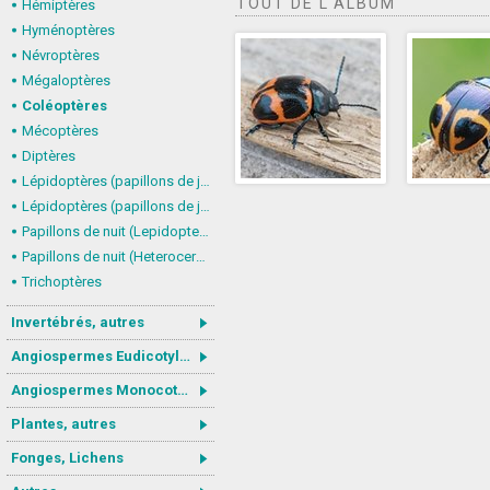
TOUT DE L'ALBUM
Hémiptères
Hyménoptères
Névroptères
Mégaloptères
Coléoptères
Mécoptères
Diptères
Lépidoptères (papillons de jour) : nymphalidés
Lépidoptères (papillons de jour, Rhopalocera), autres
Papillons de nuit (Lepidoptera, Heterocera) : Noctuoidea
Papillons de nuit (Heterocera), autres
Trichoptères
Invertébrés, autres
Angiospermes Eudicotylédones
Angiospermes Monocotylédones
Plantes, autres
Fonges, Lichens