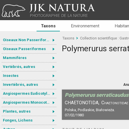
JJK NATURA
PHOTOGRAPHIE DE LA NATURE
Taxons
Environnement
Habitan
Taxons
Collection scientifique : Gastr
Oiseaux Non Passeriformes
Polymerurus serra
Oiseaux Passeriformes
Mammifères
Vertébrés, autres
Insectes
Invertébrés, autres
Ana
Angiospermes Eudicotylédones
Polymerurus serraticaudus
CHAETONOTIDA,
Chaetonotidae
Angiospermes Monocotylédones
Polska, Podlaskie, Białowieża.
Plantes, autres
07/02/1980
Fonges, Lichens