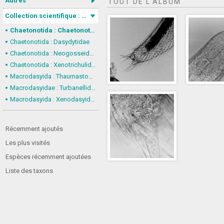
Autres
TOUT DE L'ALBUM
Collection scientifique : Gastrotricha
Chaetonotida : Chaetonotidae
Chaetonotida : Dasydytidae
Chaetonotida : Neogosseidae
Chaetonotida : Xenotrichulidae
Macrodasyida : Thaumastodermatidae
Macrodasyidae : Turbanellidae
Macrodasyida : Xenodasyidae
Récemment ajoutés
Les plus visités
Espèces récemment ajoutées
Liste des taxons