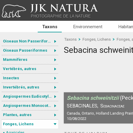
JJK NATURA
PHOTOGRAPHIE DE LA NATURE
Taxons
Environnement
Habitan
Taxons
Fonges, Lichens
Fonges, 
Oiseaux Non Passeriformes
Sebacina schweinit
Oiseaux Passeriformes
Mammifères
Vertébrés, autres
Insectes
Invertébrés, autres
Angiospermes Eudicotylédones
Sebacina schweinitzii
(Peck
SEBACINALES,
Sebacinaceae
Angiospermes Monocotylédones
Canada, Ontario, Holland Landing Prairi
Plantes, autres
10/08/2022
Fonges, Lichens
Agaricales