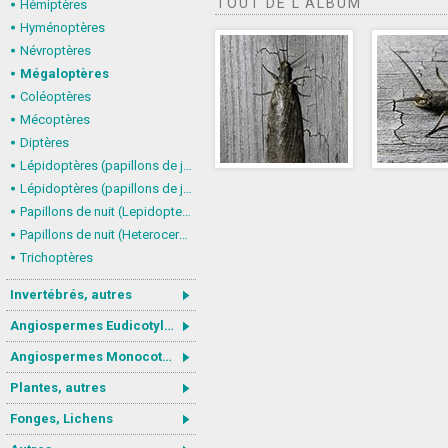
TOUT DE L'ALBUM
Hémiptères
Hyménoptères
Névroptères
Mégaloptères
Coléoptères
Mécoptères
Diptères
Lépidoptères (papillons de jour) : nymphalidés
Lépidoptères (papillons de jour, Rhopalocera), autres
Papillons de nuit (Lepidoptera, Heterocera) : Noctuoidea
Papillons de nuit (Heterocera), autres
Trichoptères
Invertébrés, autres
Angiospermes Eudicotylédones
Angiospermes Monocotylédones
Plantes, autres
Fonges, Lichens