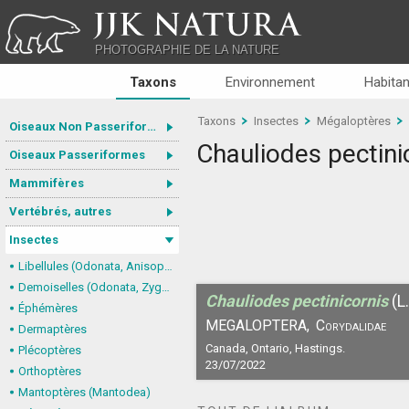
JJK NATURA
PHOTOGRAPHIE DE LA NATURE
Taxons
Environnement
Habitan
Taxons
Insectes
Mégaloptères
Oiseaux Non Passeriformes
Chauliodes pectini
Oiseaux Passeriformes
Mammifères
Vertébrés, autres
Insectes
Libellules (Odonata, Anisoptera)
Demoiselles (Odonata, Zygoptera)
Chauliodes pectinicornis
(L.
Éphémères
MEGALOPTERA,
Corydalidae
Dermaptères
Canada, Ontario, Hastings.
Plécoptères
23/07/2022
Orthoptères
Mantoptères (Mantodea)