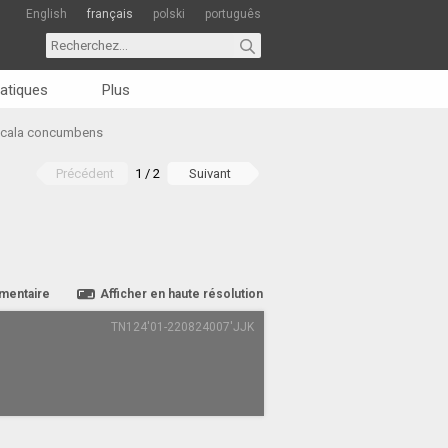
English
français
polski
português
atiques
Plus
ocala concumbens
Précédent
1 / 2
Suivant
mentaire
Afficher en haute résolution
TN124'01-220824007'JJK