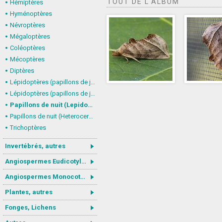
TOUT DE L'ALBUM
Hémiptères
Hyménoptères
Névroptères
Mégaloptères
Coléoptères
Mécoptères
Diptères
Lépidoptères (papillons de jour) : nymphalidés
Lépidoptères (papillons de jour, Rhopalocera), autres
Papillons de nuit (Lepidoptera, Heterocera) : Noctuoidea
Papillons de nuit (Heterocera), autres
Trichoptères
Invertébrés, autres
Angiospermes Eudicotylédones
Angiospermes Monocotylédones
Plantes, autres
Fonges, Lichens