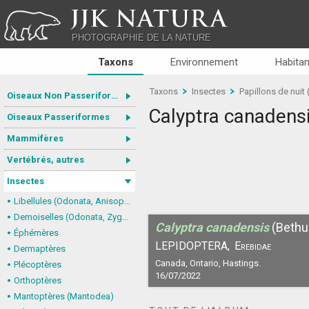
JJK NATURA
PHOTOGRAPHIE DE LA NATURE
Taxons
Environnement
Habitan
Taxons
Insectes
Papillons de nuit
Oiseaux Non Passeriformes
Calyptra canadens
Oiseaux Passeriformes
Mammifères
Vertébrés, autres
Insectes
Libellules (Odonata, Anisoptera)
Demoiselles (Odonata, Zygoptera)
Calyptra canadensis
(Bethu
Éphémères
LEPIDOPTERA,
Erebidae
Dermaptères
Canada, Ontario, Hastings.
Plécoptères
16/07/2022
Orthoptères
Mantoptères (Mantodea)